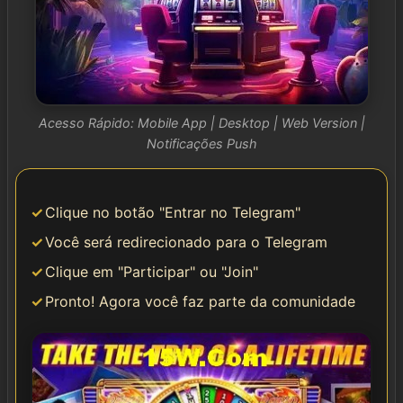
Acesso Rápido: Mobile App | Desktop | Web Version |
Notificações Push
Clique no botão "Entrar no Telegram"
Você será redirecionado para o Telegram
Clique em "Participar" ou "Join"
Pronto! Agora você faz parte da comunidade