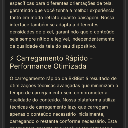
específicas para diferentes orientações de tela,
garantindo que você tenha a melhor experiência
tanto em modo retrato quanto paisagem. Nossa
interface também se adapta a diferentes
densidades de pixel, garantindo que o conteúdo
seja sempre nítido e legível, independentemente
da qualidade da tela do seu dispositivo.
⚡ Carregamento Rápido -
Performance Otimizada
O carregamento rápido da BkBBet é resultado de
otimizações técnicas avançadas que minimizam o
tempo de carregamento sem comprometer a
qualidade do conteúdo. Nossa plataforma utiliza
técnicas de carregamento lazy que carregam
apenas o conteúdo necessário inicialmente,
carregando o restante conforme necessário. Esta