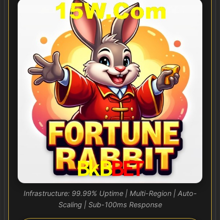
Infrastructure: 99.99% Uptime | Multi-Region | Auto-
Scaling | Sub-100ms Response