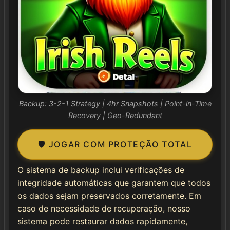
Backup: 3-2-1 Strategy | 4hr Snapshots | Point-in-Time
Recovery | Geo-Redundant
🛡️ JOGAR COM PROTEÇÃO TOTAL
O sistema de backup inclui verificações de
integridade automáticas que garantem que todos
os dados sejam preservados corretamente. Em
caso de necessidade de recuperação, nosso
sistema pode restaurar dados rapidamente,