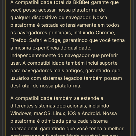
A compatibilidade total da BkBBet garante que
você possa acessar nossa plataforma de
qualquer dispositivo ou navegador. Nossa
plataforma é testada extensivamente em todos
os navegadores principais, incluindo Chrome,
Firefox, Safari e Edge, garantindo que você tenha
a mesma experiência de qualidade,
independentemente do navegador que preferir
usar. A compatibilidade também inclui suporte
para navegadores mais antigos, garantindo que
usuários com sistemas legados também possam
desfrutar de nossa plataforma.
A compatibilidade também se estende a
diferentes sistemas operacionais, incluindo
Windows, macOS, Linux, iOS e Android. Nossa
plataforma é otimizada para cada sistema
operacional, garantindo que você tenha a melhor