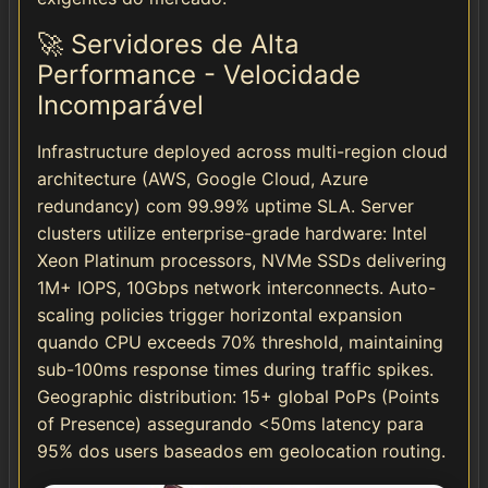
🚀 Servidores de Alta
Performance - Velocidade
Incomparável
Infrastructure deployed across multi-region cloud
architecture (AWS, Google Cloud, Azure
redundancy) com 99.99% uptime SLA. Server
clusters utilize enterprise-grade hardware: Intel
Xeon Platinum processors, NVMe SSDs delivering
1M+ IOPS, 10Gbps network interconnects. Auto-
scaling policies trigger horizontal expansion
quando CPU exceeds 70% threshold, maintaining
sub-100ms response times during traffic spikes.
Geographic distribution: 15+ global PoPs (Points
of Presence) assegurando <50ms latency para
95% dos users baseados em geolocation routing.