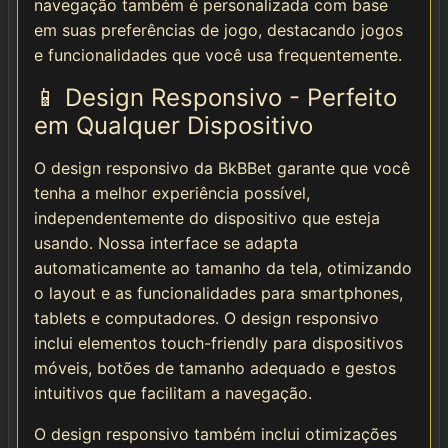
navegação também é personalizada com base
em suas preferências de jogo, destacando jogos
e funcionalidades que você usa frequentemente.
📱 Design Responsivo - Perfeito
em Qualquer Dispositivo
O design responsivo da BkBBet garante que você
tenha a melhor experiência possível,
independentemente do dispositivo que esteja
usando. Nossa interface se adapta
automaticamente ao tamanho da tela, otimizando
o layout e as funcionalidades para smartphones,
tablets e computadores. O design responsivo
inclui elementos touch-friendly para dispositivos
móveis, botões de tamanho adequado e gestos
intuitivos que facilitam a navegação.
O design responsivo também inclui otimizações