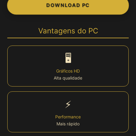
DOWNLOAD PC
👤 Conta
Login
Vantagens do PC
Cadastro
🖥️
Bônus
Gráficos HD
Alta qualidade
VIP
Lottery
⚡
🏆 Plataforma
Performance
Mais rápido
Plataforma