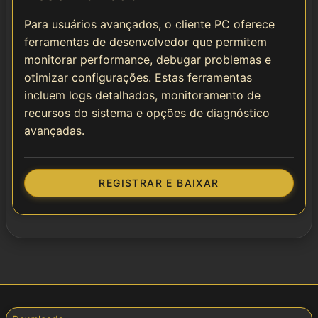
Para usuários avançados, o cliente PC oferece
ferramentas de desenvolvedor que permitem
monitorar performance, debugar problemas e
otimizar configurações. Estas ferramentas
incluem logs detalhados, monitoramento de
recursos do sistema e opções de diagnóstico
avançadas.
REGISTRAR E BAIXAR