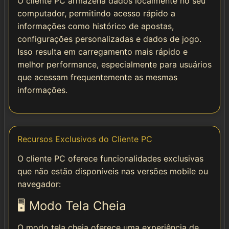
O cliente PC armazena dados localmente no seu
computador, permitindo acesso rápido a
informações como histórico de apostas,
configurações personalizadas e dados de jogo.
Isso resulta em carregamento mais rápido e
melhor performance, especialmente para usuários
que acessam frequentemente as mesmas
informações.
Recursos Exclusivos do Cliente PC
O cliente PC oferece funcionalidades exclusivas
que não estão disponíveis nas versões mobile ou
navegador:
🖥️ Modo Tela Cheia
O modo tela cheia oferece uma experiência de