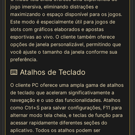
jogo imersiva, eliminando distrações e
maximizando o espaço disponível para os jogos.
Este modo é especialmente útil para jogos de
slots com gráficos elaborados e apostas
esportivas ao vivo. O cliente também oferece
opções de janela personalizável, permitindo que
você ajuste o tamanho da janela conforme sua
preferência.
⌨️ Atalhos de Teclado
O cliente PC oferece uma ampla gama de atalhos
de teclado que aceleram significativamente a
navegação e o uso das funcionalidades. Atalhos
como Ctrl+S para salvar configurações, F11 para
alternar modo tela cheia, e teclas de função para
acessar rapidamente diferentes seções do
aplicativo. Todos os atalhos podem ser