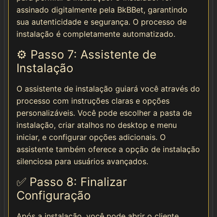
assinado digitalmente pela BkBBet, garantindo
sua autenticidade e segurança. O processo de
instalação é completamente automatizado.
⚙️ Passo 7: Assistente de
Instalação
O assistente de instalação guiará você através do
processo com instruções claras e opções
personalizáveis. Você pode escolher a pasta de
instalação, criar atalhos no desktop e menu
iniciar, e configurar opções adicionais. O
assistente também oferece a opção de instalação
silenciosa para usuários avançados.
✅ Passo 8: Finalizar
Configuração
Após a instalação, você pode abrir o cliente