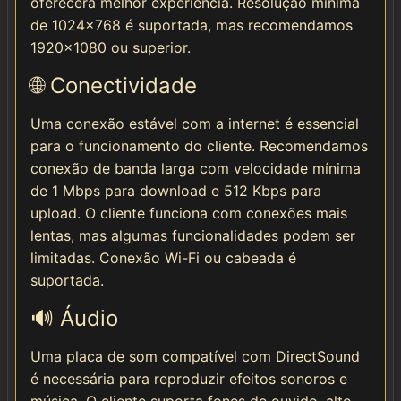
oferecerá melhor experiência. Resolução mínima
de 1024x768 é suportada, mas recomendamos
1920x1080 ou superior.
🌐 Conectividade
Uma conexão estável com a internet é essencial
para o funcionamento do cliente. Recomendamos
conexão de banda larga com velocidade mínima
de 1 Mbps para download e 512 Kbps para
upload. O cliente funciona com conexões mais
lentas, mas algumas funcionalidades podem ser
limitadas. Conexão Wi-Fi ou cabeada é
suportada.
🔊 Áudio
Uma placa de som compatível com DirectSound
é necessária para reproduzir efeitos sonoros e