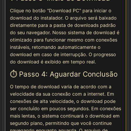
Clique no botão "Download PC" para iniciar o
download do instalador. O arquivo será baixado
diretamente para a pasta de downloads padrão
do seu navegador. Nosso sistema de download é
otimizado para funcionar mesmo com conexões
instáveis, retomando automaticamente o
download em caso de interrupção. O progresso
do download é exibido em tempo real.
⏱️ Passo 4: Aguardar Conclusão
O tempo de download varia de acordo com a
velocidade da sua conexão com a internet. Em
conexões de alta velocidade, o download pode
ser concluído em poucos segundos. Em conexões
mais lentas, o sistema continuará o download em
segundo plano, permitindo que você continue
navegando enquanto aguarda. O arquivo de