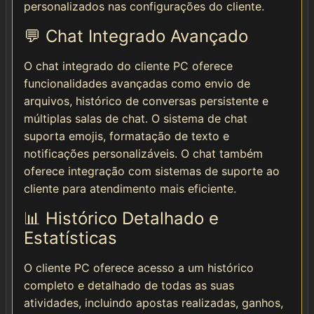
personalizados nas configurações do cliente.
💬 Chat Integrado Avançado
O chat integrado do cliente PC oferece
funcionalidades avançadas como envio de
arquivos, histórico de conversas persistente e
múltiplas salas de chat. O sistema de chat
suporta emojis, formatação de texto e
notificações personalizáveis. O chat também
oferece integração com sistemas de suporte ao
cliente para atendimento mais eficiente.
📊 Histórico Detalhado e
Estatísticas
O cliente PC oferece acesso a um histórico
completo e detalhado de todas as suas
atividades, incluindo apostas realizadas, ganhos,