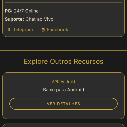
PC:
24/7 Online
Suporte:
Chat ao Vivo
📱 Telegram
📘 Facebook
Explore Outros Recursos
APK Android
Baixe para Android
VER DETALHES