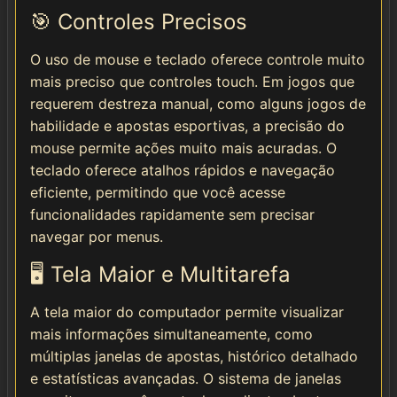
🎯 Controles Precisos
O uso de mouse e teclado oferece controle muito
mais preciso que controles touch. Em jogos que
requerem destreza manual, como alguns jogos de
habilidade e apostas esportivas, a precisão do
mouse permite ações muito mais acuradas. O
teclado oferece atalhos rápidos e navegação
eficiente, permitindo que você acesse
funcionalidades rapidamente sem precisar
navegar por menus.
🖥️ Tela Maior e Multitarefa
A tela maior do computador permite visualizar
mais informações simultaneamente, como
múltiplas janelas de apostas, histórico detalhado
e estatísticas avançadas. O sistema de janelas