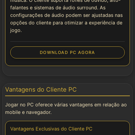
música. O cliente suporta fones de ouvido, alto-
falantes e sistemas de áudio surround. As
configurações de áudio podem ser ajustadas nas
opções do cliente para otimizar a experiência de
jogo.
DOWNLOAD PC AGORA
Vantagens do Cliente PC
Jogar no PC oferece várias vantagens em relação ao
mobile e navegador.
Vantagens Exclusivas do Cliente PC