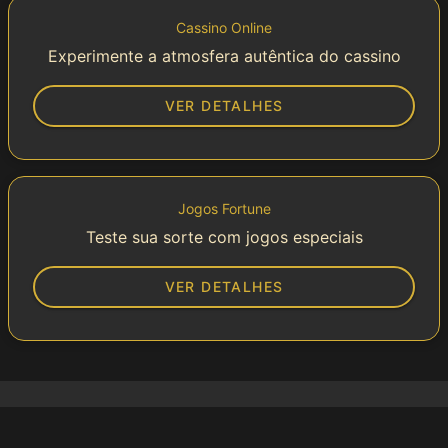
Cassino Online
Experimente a atmosfera autêntica do cassino
VER DETALHES
Jogos Fortune
Teste sua sorte com jogos especiais
VER DETALHES