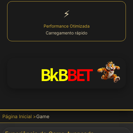
⚡
Bet
Performance Otimizada
Carregamento rápido
Win
APP
📱 Download
APK
Download
Página Inicial
Game
Baixar