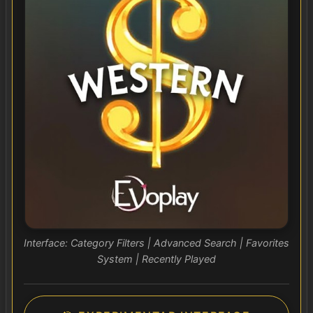
Interface: Category Filters | Advanced Search | Favorites
System | Recently Played