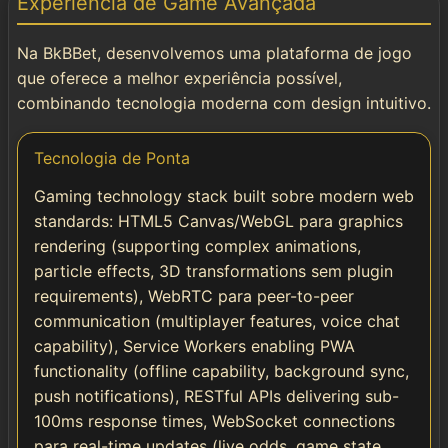
Experiência de Game Avançada
Instalar
Na BkBBet, desenvolvemos uma plataforma de jogo
🌐 Social & Contato
que oferece a melhor experiência possível,
combinando tecnologia moderna com design intuitivo.
📱 Telegram
Tecnologia de Ponta
📘 Facebook
Gaming technology stack built sobre modern web
standards: HTML5 Canvas/WebGL para graphics
rendering (supporting complex animations,
particle effects, 3D transformations sem plugin
requirements), WebRTC para peer-to-peer
communication (multiplayer features, voice chat
capability), Service Workers enabling PWA
functionality (offline capability, background sync,
push notifications), RESTful APIs delivering sub-
100ms response times, WebSocket connections
para real-time updates (live odds, game state