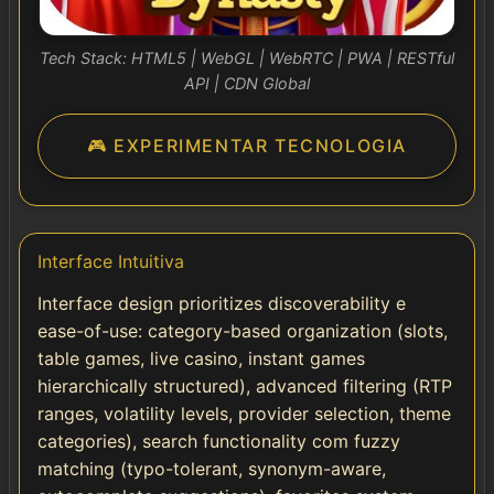
Tech Stack: HTML5 | WebGL | WebRTC | PWA | RESTful
API | CDN Global
🎮 EXPERIMENTAR TECNOLOGIA
Interface Intuitiva
Interface design prioritizes discoverability e
ease-of-use: category-based organization (slots,
table games, live casino, instant games
hierarchically structured), advanced filtering (RTP
ranges, volatility levels, provider selection, theme
categories), search functionality com fuzzy
matching (typo-tolerant, synonym-aware,