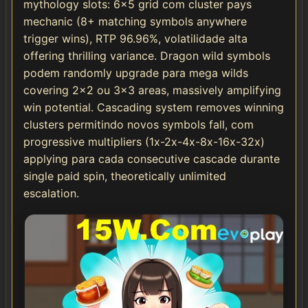
mythology slots: 6×5 grid com cluster pays
mechanic (8+ matching symbols anywhere
trigger wins), RTP 96.96%, volatilidade alta
offering thrilling variance. Dragon wild symbols
podem randomly upgrade para mega wilds
covering 2×2 ou 3×3 areas, massively amplifying
win potential. Cascading system removes winning
clusters permitindo novos symbols fall, com
progressive multipliers (1x-2x-4x-8x-16x-32x)
applying para cada consecutive cascade durante
single paid spin, theoretically unlimited
escalation.