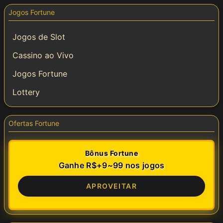
Jogos Fortune
Jogos de Slot
Cassino ao Vivo
Jogos Fortune
Lottery
Ofertas Fortune
Bônus Fortune
Ganhe R$+9~99 nos jogos
APROVEITAR