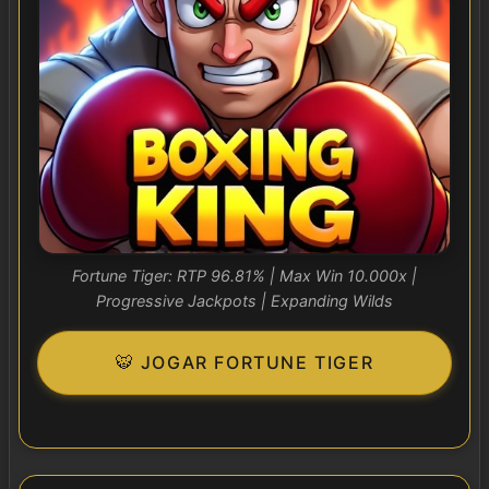
Fortune Tiger: RTP 96.81% | Max Win 10.000x |
Progressive Jackpots | Expanding Wilds
🐯 JOGAR FORTUNE TIGER