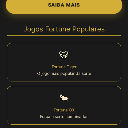
SAIBA MAIS
👤 Conta
Login
Jogos Fortune Populares
Cadastro
🐯
Bônus
Fortune Tiger
O jogo mais popular da sorte
VIP
Lottery
🐂
🏆 Plataforma
Fortune OX
Força e sorte combinadas
Plataforma