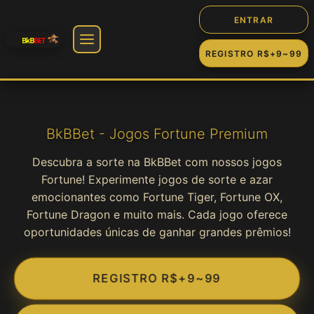
ENTRAR
REGISTRO R$+9~99
🎰 Jogos
Slot
BkBBet - Jogos Fortune Premium
Descubra a sorte na BkBBet com nossos jogos
Cassino
Fortune! Experimente jogos de sorte e azar
emocionantes como Fortune Tiger, Fortune OX,
Fortune
Fortune Dragon e muito mais. Cada jogo oferece
oportunidades únicas de ganhar grandes prêmios!
Jogos
REGISTRO R$+9~99
Game